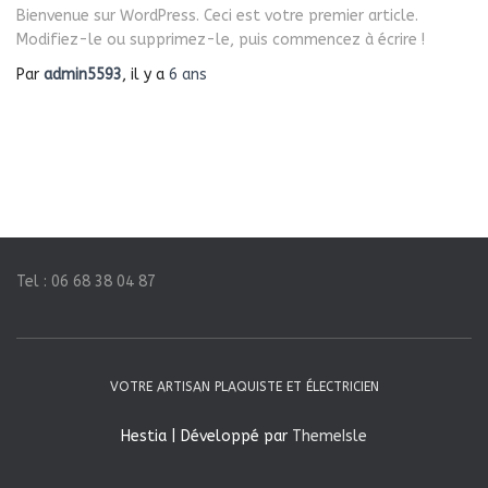
e
Bienvenue sur WordPress. Ceci est votre premier article.
r
Modifiez-le ou supprimez-le, puis commencez à écrire !
Par
admin5593
, il y a
6 ans
:
Tel : 06 68 38 04 87
VOTRE ARTISAN PLAQUISTE ET ÉLECTRICIEN
Hestia | Développé par
ThemeIsle